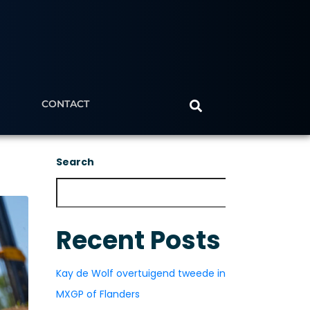
CONTACT
Search
Search
Recent Posts
Kay de Wolf overtuigend tweede in
MXGP of Flanders