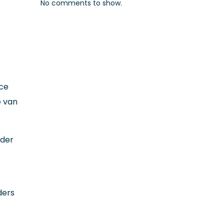
No comments to show.
ace
e van
rder
ders