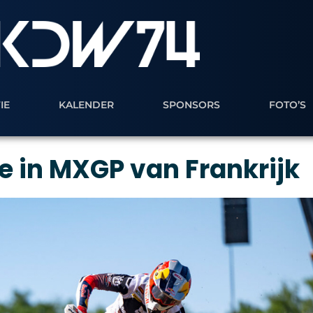
IE
KALENDER
SPONSORS
FOTO’S
e in MXGP van Frankrijk