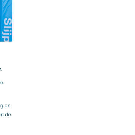
.
de
ng en
an de