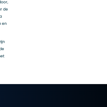
door,
ar de
a
n en
ijn
mde
het