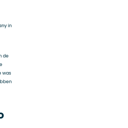
ny in
n de
e
he was
hebben
o