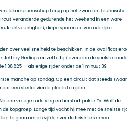
 wereldkampioenschap terug op het zware en technische
 circuit veranderde gedurende het weekend in een ware
n, luchtvochtigheid, diepe sporen en verraderlijke
 zien over veel snelheid te beschikken. In de kwalificatier
r Jeffrey Herlings en zette hij bovendien de snelste rond
1:38.825 — als enige rijder onder de 1 minuut 39.
eerste manche op zondag. Op een circuit dat steeds zwaa
aar een sterke vierde plaats te rijden.
Na een vroege rode vlag en herstart pakte De Wolf de
n de kopgroep. Lange tijd vocht hij mee met de snelste rij
 diep te gaan om als vijfde over de finish te komen.