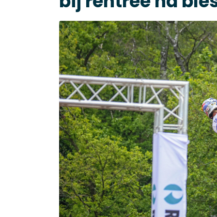
bij rentree na ble