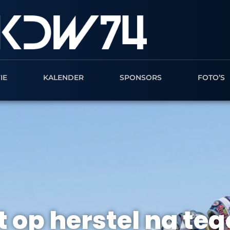
IE
KALENDER
SPONSORS
FOTO’S
 op herstel na teg