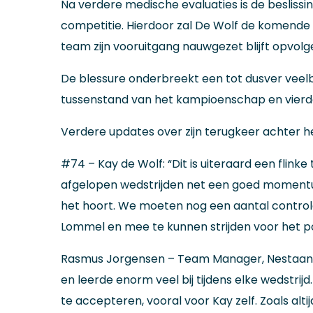
Na verdere medische evaluaties is de beslissin
competitie. Hierdoor zal De Wolf de komende
team zijn vooruitgang nauwgezet blijft opvolg
De blessure onderbreekt een tot dusver veelbe
tussenstand van het kampioenschap en vierde
Verdere updates over zijn terugkeer achter h
#74 – Kay de Wolf: “Dit is uiteraard een flink
afgelopen wedstrijden net een goed momentum
het hoort. We moeten nog een aantal control
Lommel en mee te kunnen strijden voor het podi
Rasmus Jorgensen – Team Manager, Nestaan Hus
en leerde enorm veel bij tijdens elke wedstri
te accepteren, vooral voor Kay zelf. Zoals alt