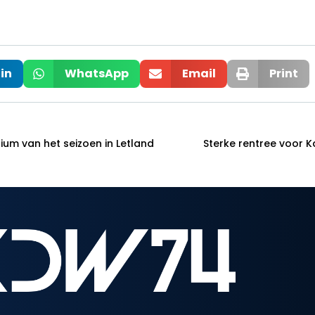
in
WhatsApp
Email
Print
m van het seizoen in Letland
Sterke rentree voor K