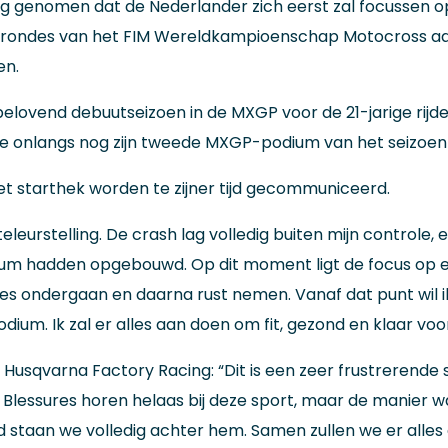
g genomen dat de Nederlander zich eerst zal focussen op z
 rondes van het FIM Wereldkampioenschap Motocross aan z
en.
lovend debuutseizoen in de MXGP voor de 21-jarige rijder.
 onlangs nog zijn tweede MXGP-podium van het seizoen i
et starthek worden te zijner tijd gecommuniceerd.
e teleurstelling. De crash lag volledig buiten mijn contro
 hadden opgebouwd. Op dit moment ligt de focus op een
es ondergaan en daarna rust nemen. Vanaf dat punt wil 
um. Ik zal er alles aan doen om fit, gezond en klaar voor 
qvarna Factory Racing: “Dit is een zeer frustrerende s
jd. Blessures horen helaas bij deze sport, maar de manier 
ijd staan we volledig achter hem. Samen zullen we er alles