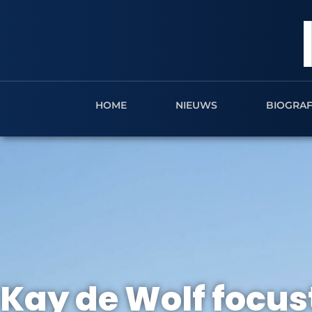
HOME
NIEUWS
BIOGRAF
Kay de Wolf focust